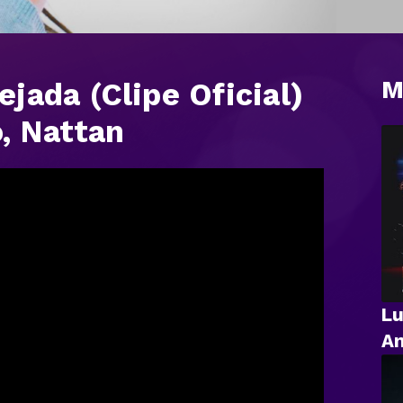
M
jada (Clipe Oficial)
, Nattan
Lu
An