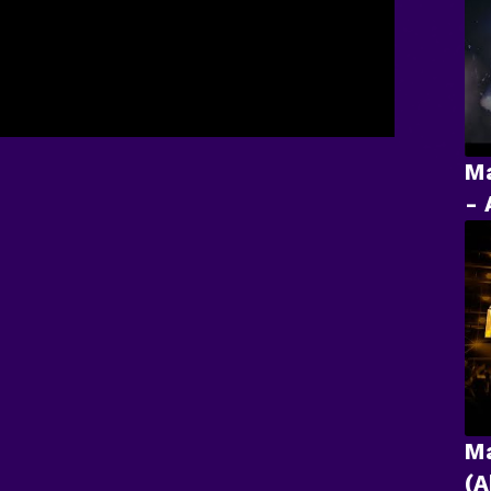
Ma
- 
Ma
(A