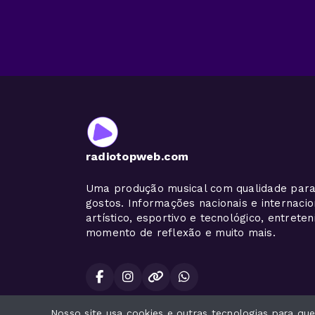
radiotopweb.com
Uma produção musical com qualidade para
gostos. Informações nacionais e internaci
artístico, esportivo e tecnológico, entrete
momento de reflexão e muito mais.
Nosso site usa cookies e outras tecnologias para q
Todos os direitos reservados.