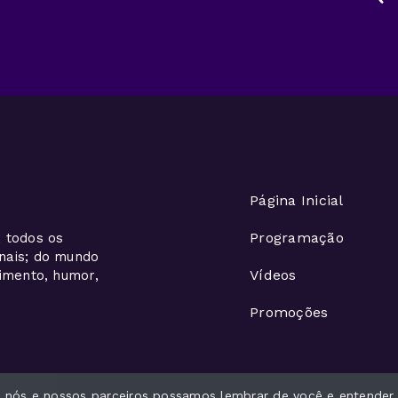
Página Inicial
Programação
 todos os
onais; do mundo
Vídeos
nimento, humor,
Promoções
ue nós e nossos parceiros possamos lembrar de você e entender