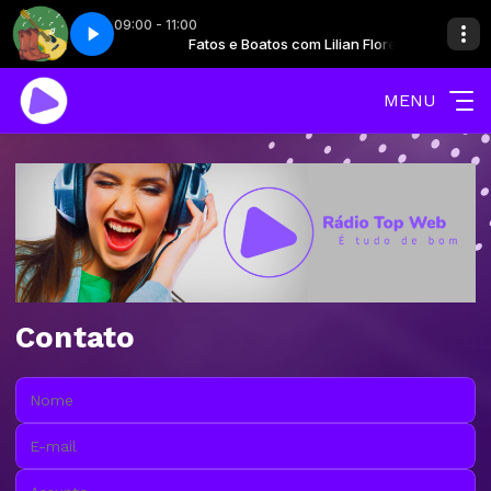
09:00 - 11:00
om Lilian Flores
a - Parte 1
Fatos e Boatos com Lilian Flores
Pegada sertaneja - Parte 1
MENU
Contato
Nome:
E-mail:
Assunto: