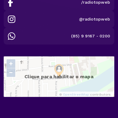
/radiotopweb
@radiotopweb
(85) 9 9167 - 0200
+
−
Clique para habilitar o mapa
©
OpenStreetMap
contributors.