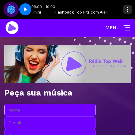
08:00 - 10:00
 - LIMA PRODUÇÕES (85) 9 9277 - 8382
 Hits com Alex Banini
Flashback Top Hits com Alex Banini
CLUBE ALTAS HORAS 08 DE AGO.
MENU
Peça sua música
Nome:
E-mail:
Cidade: