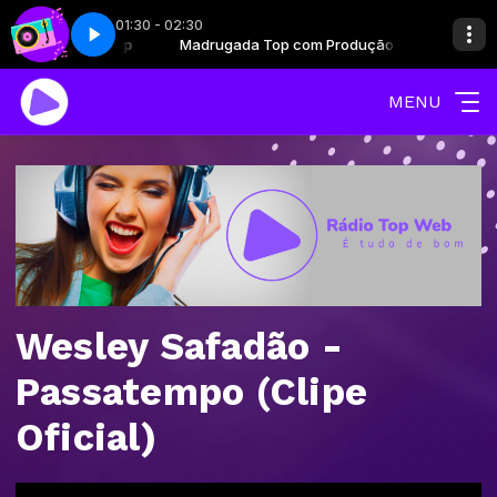
01:30 - 02:30
om Produção Top
te 6
Back in time - Parte 6
Madrugada Top com Produção Top
MENU
Wesley Safadão -
Passatempo (Clipe
Oficial)