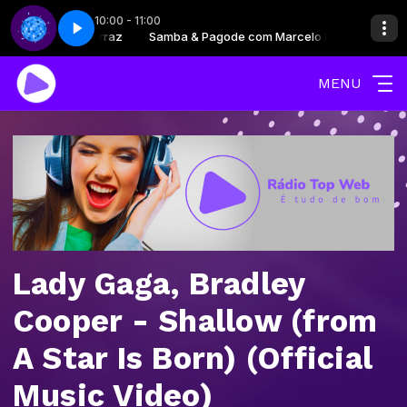
10:00 - 11:00
Marcelo Ferraz
arte 7
Samba & Pagode com Marcelo Ferraz
Flashback Top Hits - Parte 7
MENU
Lady Gaga, Bradley
Cooper - Shallow (from
A Star Is Born) (Official
Music Video)