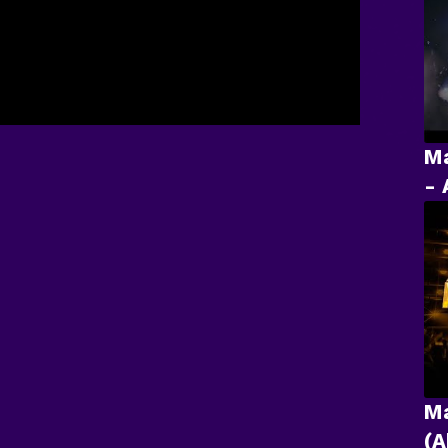
Ma
- 
Ma
(A