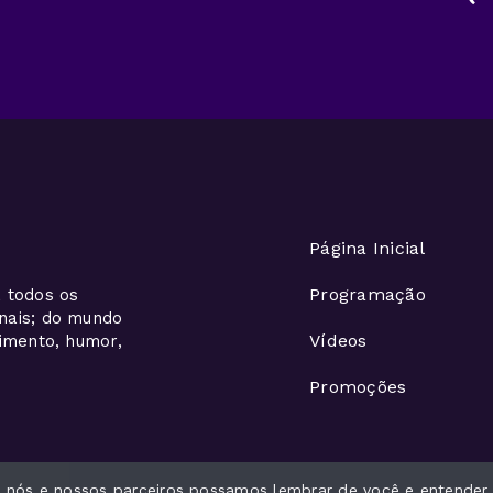
Página Inicial
Programação
 todos os
onais; do mundo
Vídeos
nimento, humor,
Promoções
ue nós e nossos parceiros possamos lembrar de você e entender