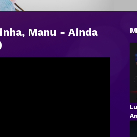
M
inha, Manu - Ainda
)
Lu
An