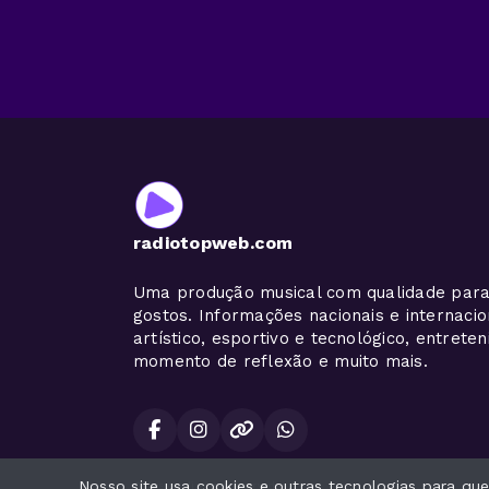
radiotopweb.com
Uma produção musical com qualidade para
gostos. Informações nacionais e internaci
artístico, esportivo e tecnológico, entrete
momento de reflexão e muito mais.
Nosso site usa cookies e outras tecnologias para q
Todos os direitos reservados.