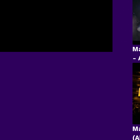
Ma
- 
Ma
(A