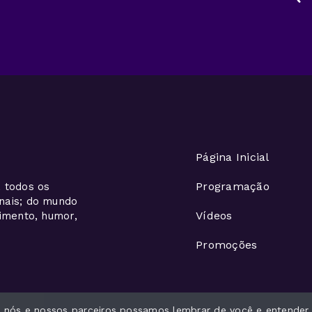
Página Inicial
Programação
 todos os
onais; do mundo
Vídeos
nimento, humor,
Promoções
ue nós e nossos parceiros possamos lembrar de você e entender