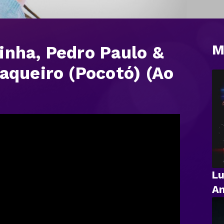
M
inha, Pedro Paulo &
Vaqueiro (Pocotó) (Ao
Lu
An