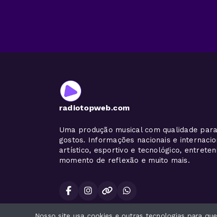
radiotopweb.com
Uma produção musical com qualidade para
gostos. Informações nacionais e internaci
artístico, esportivo e tecnológico, entrete
momento de reflexão e muito mais.
Nosso site usa cookies e outras tecnologias para q
Todos os direitos reservados.