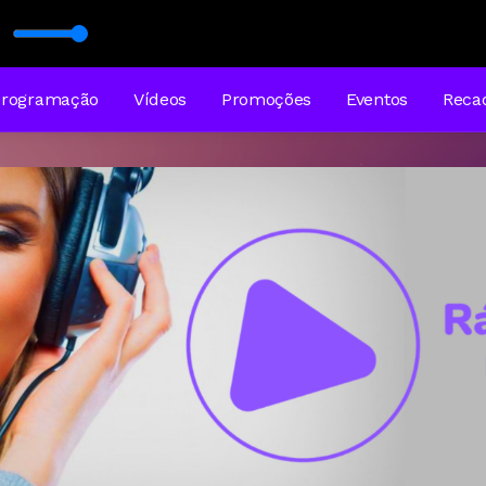
p
Programação
Vídeos
Promoções
Eventos
Reca