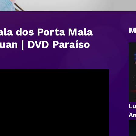
M
la dos Porta Mala
uan | DVD Paraíso
Lu
An