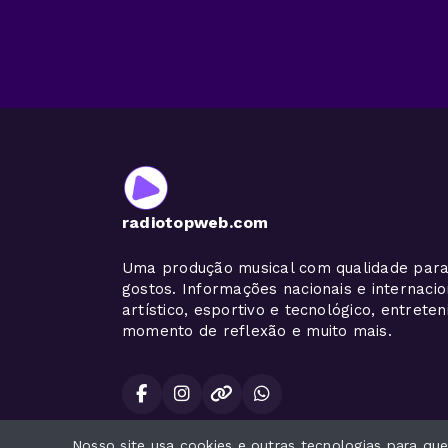
radiotopweb.com
Uma produção musical com qualidade para
gostos. Informações nacionais e internaci
artístico, esportivo e tecnológico, entrete
momento de reflexão e muito mais.
Nosso site usa cookies e outras tecnologias para q
Todos os direitos reservados.