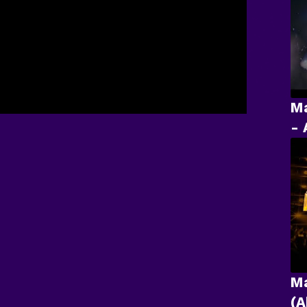
Ma
- 
Ma
(A