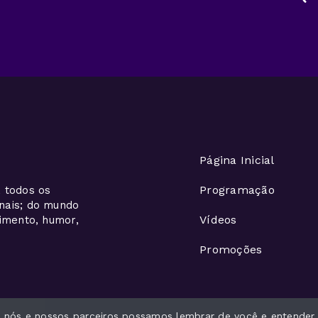
Página Inicial
Programação
 todos os
onais; do mundo
Vídeos
nimento, humor,
Promoções
ue nós e nossos parceiros possamos lembrar de você e entender