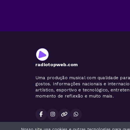
radiotopweb.com
Uma produção musical com qualidade para
gostos. Informações nacionais e internaci
artístico, esportivo e tecnológico, entrete
momento de reflexão e muito mais.
Nosso site usa cookies e outras tecnologias para q
Todos os direitos reservados.