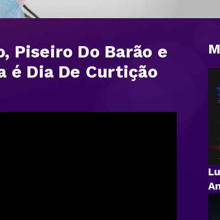
M
 Piseiro Do Barão e
a é Dia De Curtição
Lu
An