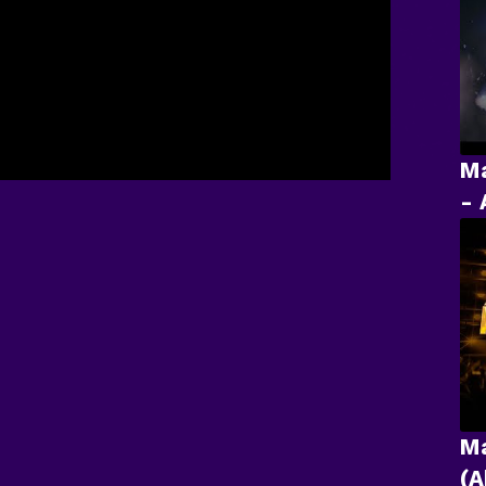
Ma
- 
Ma
(A