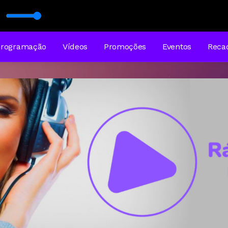
o Top
Programação
Vídeos
Promoções
Eventos
Reca