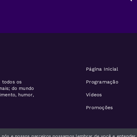
Página Inicial
Programação
 todos os
onais; do mundo
Vídeos
nimento, humor,
Promoções
ue nós e nossos parceiros possamos lembrar de você e entender